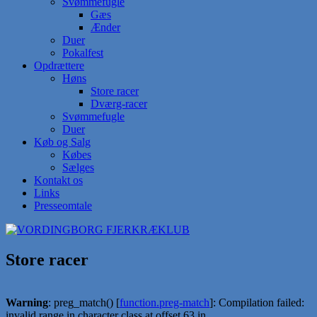
Svømmefugle
Gæs
Ænder
Duer
Pokalfest
Opdrættere
Høns
Store racer
Dværg-racer
Svømmefugle
Duer
Køb og Salg
Købes
Sælges
Kontakt os
Links
Presseomtale
Store racer
Warning
: preg_match() [
function.preg-match
]: Compilation failed:
invalid range in character class at offset 63 in