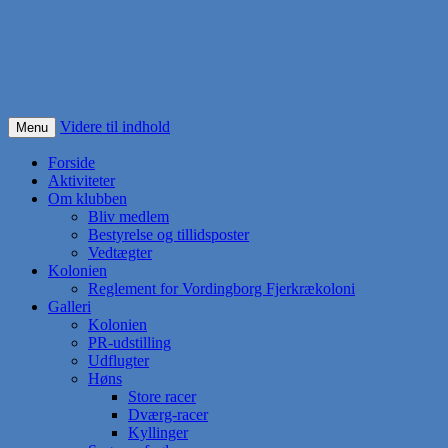
VORDINGBORG
FJERKRÆKLUB
Videre til indhold
Menu
Forside
Aktiviteter
Om klubben
Bliv medlem
Bestyrelse og tillidsposter
Vedtægter
Kolonien
Reglement for Vordingborg Fjerkrækoloni
Galleri
Kolonien
PR-udstilling
Udflugter
Høns
Store racer
Dværg-racer
Kyllinger